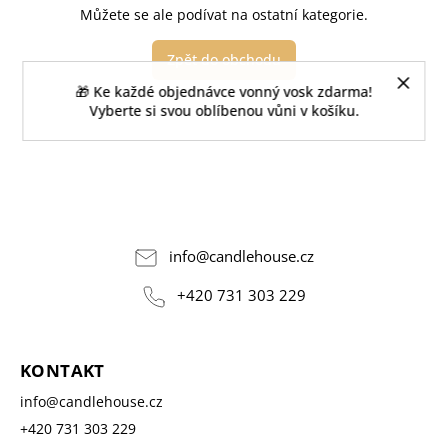
Můžete se ale podívat na ostatní kategorie.
Zpět do obchodu
🎁 Ke každé objednávce vonný vosk zdarma!
Vyberte si svou oblíbenou vůni v košíku.
info
@
candlehouse.cz
+420 731 303 229
KONTAKT
info
@
candlehouse.cz
+420 731 303 229