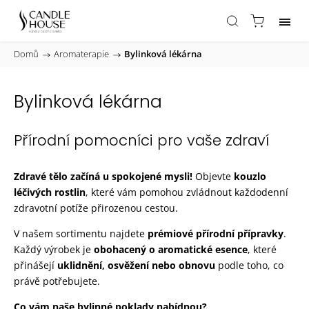
Domů
/
Aromaterapie
/
Bylinková lékárna
Bylinková lékárna
Přírodní pomocníci pro vaše zdraví
Zdravé tělo začíná u spokojené mysli!
Objevte
kouzlo
léčivých rostlin
, které vám pomohou zvládnout každodenní
zdravotní potíže přirozenou cestou.
V našem sortimentu najdete
prémiové přírodní přípravky
.
Každý výrobek je
obohacený o aromatické esence
, které
přinášejí
uklidnění, osvěžení nebo obnovu
podle toho, co
právě potřebujete.
Co vám naše bylinné poklady nabídnou?