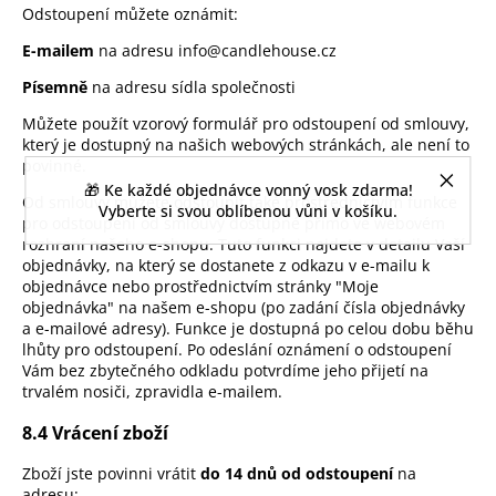
Odstoupení můžete oznámit:
E-mailem
na adresu info@candlehouse.cz
Písemně
na adresu sídla společnosti
Můžete použít vzorový formulář pro odstoupení od smlouvy,
který je dostupný na našich webových stránkách, ale není to
povinné.
🎁 Ke každé objednávce vonný vosk zdarma!
Od
smlouvy můžete
odstoupit také
prostřednictvím funkce
Vyberte si svou oblíbenou vůni v košíku.
pro
odstoupení od smlouvy
dostupné přímo ve
webovém
rozhraní
našeho e-shopu.
Tuto funkci
najdete v detailu
Vaší
objednávky,
na který se
dostanete z odkazu v
e-mailu k
objednávce
nebo
prostřednictvím stránky "Moje
objednávka"
na našem e-shopu
(po zadání čísla
objednávky
a e-mailové
adresy). Funkce je
dostupná po celou dobu
běhu
lhůty pro
odstoupení. Po odeslání
oznámení o odstoupení
Vám
bez zbytečného
odkladu potvrdíme jeho
přijetí na
trvalém
nosiči, zpravidla
e-mailem.
8.4 Vrácení zboží
Zboží jste povinni vrátit
do 14 dnů od odstoupení
na
adresu: