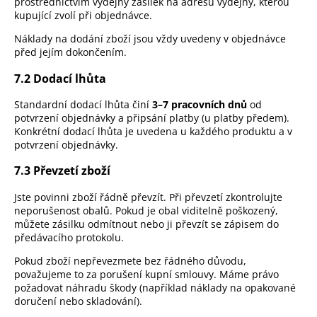
prostřednictvím výdejny zásilek na adresu výdejny, kterou
kupující zvolí při objednávce.
Náklady na dodání zboží jsou vždy uvedeny v objednávce
před jejím dokončením.
7.2 Dodací lhůta
Standardní dodací lhůta činí
3–7 pracovních dnů
od
potvrzení objednávky a připsání platby (u platby předem).
Konkrétní dodací lhůta je uvedena u každého produktu a v
potvrzení objednávky.
7.3 Převzetí zboží
Jste povinni zboží řádně převzít. Při převzetí zkontrolujte
neporušenost obalů. Pokud je obal viditelně poškozený,
můžete zásilku odmítnout nebo ji převzít se zápisem do
předávacího protokolu.
Pokud zboží nepřevezmete bez řádného důvodu,
považujeme to za porušení kupní smlouvy. Máme právo
požadovat náhradu škody (například náklady na opakované
doručení nebo skladování).