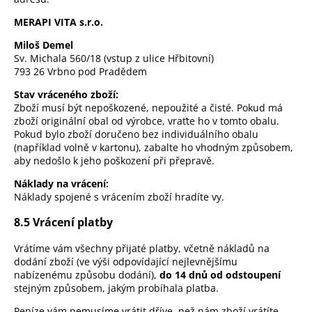
MERAPI VITA s.r.o.
Miloš Demel
Sv. Michala 560/18 (vstup z ulice Hřbitovní)
793 26 Vrbno pod Pradědem
Stav vráceného zboží:
Zboží musí být nepoškozené, nepoužité a čisté. Pokud má
zboží originální obal od výrobce, vraťte ho v tomto obalu.
Pokud bylo zboží doručeno bez individuálního obalu
(například volně v kartonu), zabalte ho vhodným způsobem,
aby nedošlo k jeho poškození při přepravě.
Náklady na vrácení:
Náklady spojené s vrácením zboží hradíte vy.
8.5 Vrácení platby
Vrátíme vám všechny přijaté platby, včetně nákladů na
dodání zboží (ve výši odpovídající nejlevnějšímu
nabízenému způsobu dodání),
do 14 dnů od odstoupení
stejným způsobem, jakým probíhala platba.
Peníze vám nemusíme vrátit dříve, než nám zboží vrátíte