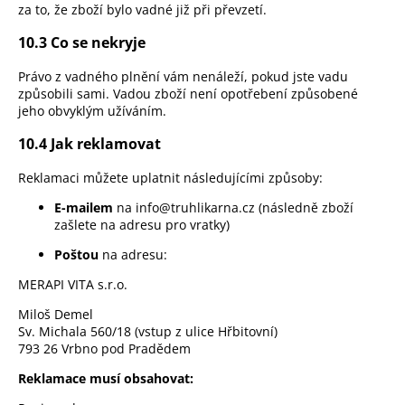
za to, že zboží bylo vadné již při převzetí.
10.3 Co se nekryje
Právo z vadného plnění vám nenáleží, pokud jste vadu
způsobili sami. Vadou zboží není opotřebení způsobené
jeho obvyklým užíváním.
10.4 Jak reklamovat
Reklamaci můžete uplatnit následujícími způsoby:
E-mailem
na info@truhlikarna.cz (následně zboží
zašlete na adresu pro vratky)
Poštou
na adresu:
MERAPI VITA s.r.o.
Miloš Demel
Sv. Michala 560/18 (vstup z ulice Hřbitovní)
793 26 Vrbno pod Pradědem
Reklamace musí obsahovat: