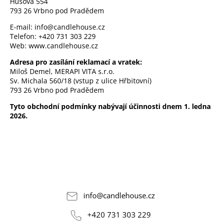
Husova 554
793 26 Vrbno pod Pradědem
E-mail: info@candlehouse.cz
Telefon: +420 731 303 229
Web:
www.candlehouse.cz
Adresa pro zasílání reklamací a vratek:
Miloš Demel, MERAPI VITA s.r.o.
Sv. Michala 560/18 (vstup z ulice Hřbitovní)
793 26 Vrbno pod Pradědem
Tyto obchodní podmínky nabývají účinnosti dnem 1. ledna
2026.
info
@
candlehouse.cz
+420 731 303 229