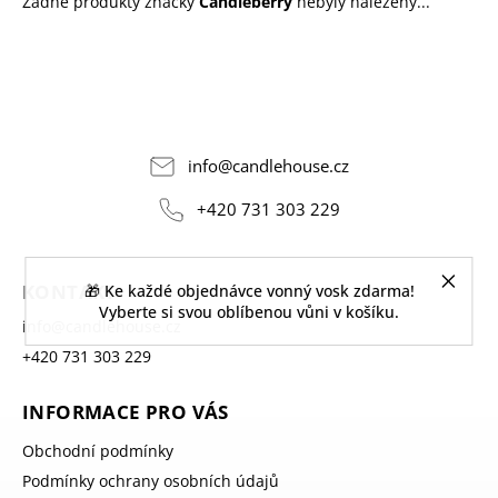
Žádné produkty značky
Candleberry
nebyly nalezeny...
info
@
candlehouse.cz
+420 731 303 229
KONTAKT
🎁 Ke každé objednávce vonný vosk zdarma!
Vyberte si svou oblíbenou vůni v košíku.
info
@
candlehouse.cz
+420 731 303 229
INFORMACE PRO VÁS
Obchodní podmínky
Podmínky ochrany osobních údajů