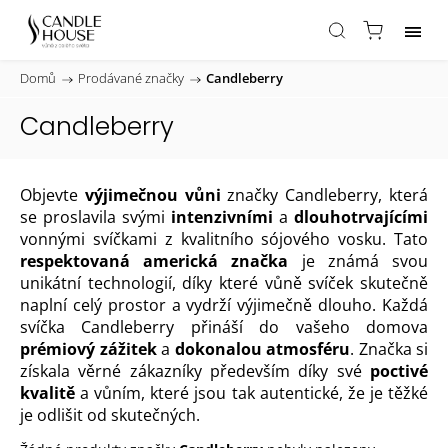
Domů
/
Prodávané značky
/
Candleberry
Candleberry
Objevte
výjimečnou vůni
značky Candleberry, která
se proslavila svými
intenzivními
a
dlouhotrvajícími
vonnými svíčkami z kvalitního sójového vosku. Tato
respektovaná americká značka
je známá svou
unikátní technologií, díky které vůně svíček skutečně
naplní celý prostor a vydrží výjimečně dlouho. Každá
svíčka Candleberry přináší do vašeho domova
prémiový zážitek
a
dokonalou atmosféru
. Značka si
získala věrné zákazníky především díky své
poctivé
kvalitě
a vůním, které jsou tak autentické, že je těžké
je odlišit od skutečných.