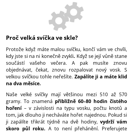
Proč velká svíčka ve skle?
Protože když máte malou svíčku, končí vám ve chvíli,
kdy jste si na ni konečně zvykli
.
Když se její vůně stane
součástí vašeho večera. A pak musíte znovu
objednávat, čekat, znovu rozpalovat nový vosk. S
velkou svíčkou tohle neřešíte.
Zapálíte ji a máte klid
na dva měsíce.
Naše velké svíčky mají většinou mezi 510 až 570
gramy. To znamená
přibližně 60–80 hodin čistého
hoření
– v závislosti na typu vosku, počtu knotů a
tom, jak dlouho ji necháváte hořet najednou. Pokud si
ji zapálíte třikrát týdně na dvě hodiny,
vydrží vám
skoro půl roku.
A to není přehánění. Preferujete