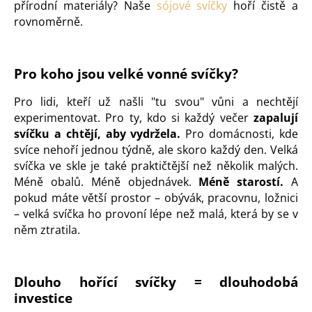
přírodní materiály? Naše
sójové svíčky
hoří čistě a
rovnoměrně.
Pro koho jsou velké vonné svíčky?
Pro lidi, kteří už našli "tu svou" vůni a nechtějí
experimentovat. Pro ty, kdo si každý večer
zapalují
svíčku a chtějí, aby vydržela.
Pro domácnosti, kde
svíce nehoří jednou týdně, ale skoro každý den.
Velká
svíčka ve skle je také praktičtější než několik malých.
Méně obalů. Méně objednávek.
Méně starostí.
A
pokud máte větší prostor – obývák, pracovnu, ložnici
– velká svíčka ho provoní lépe než malá, která by se v
něm ztratila.
Dlouho hořící svíčky = dlouhodobá
investice