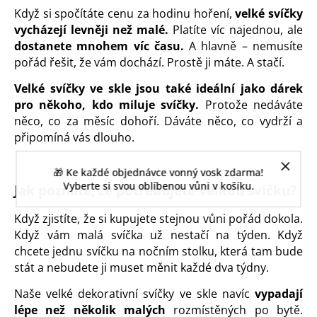
Když si spočítáte cenu za hodinu hoření,
velké svíčky
vycházejí levněji než malé.
Platíte víc najednou, ale
dostanete mnohem víc času.
A hlavně – nemusíte
pořád řešit, že vám dochází. Prostě ji máte. A stačí.
Velké svíčky ve skle jsou také ideální jako dárek
pro někoho, kdo miluje svíčky.
Protože nedáváte
něco, co za měsíc dohoří. Dáváte něco, co vydrží a
připomíná vás dlouho.
🎁 Ke každé objednávce vonný vosk zdarma!
Vyberte si svou oblíbenou vůni v košíku.
Jak poznáte, že potřebujete velkou svíčku?
Když zjistíte, že si kupujete stejnou vůni pořád dokola.
Když vám malá svíčka už nestačí na týden. Když
chcete jednu svíčku na nočním stolku, která tam bude
stát a nebudete ji muset měnit každé dva týdny.
Naše velké dekorativní svíčky ve skle navíc
vypadají
lépe než několik malých
rozmístěných po bytě.