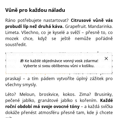
Vůně pro každou náladu
Ráno potřebujete nastartovat?
Citrusové vůně vás
probudí líp než druhá káva.
Grapefruit. Mandarinka.
Limeta. Všechno, co je kyselé a svěží – přesně to, co
mozek chce, když se ještě nemůže pořádně
soustředit.
Večer naopak volte temnější ovocné tóny. Švestka.
Černý rybíz. Fíky se skořicí. Vůně, které zklidňují místo
🎁 Ke každé objednávce vonný vosk zdarma!
Vyberte si svou oblíbenou vůni v košíku.
toho, aby vás budily. Můžete je kombinovat se
svíčkami s dřevěným knotem
, které navíc jemně
praskají – a tím pádem vytvoříte úplný zážitek pro
všechny smysly.
Léto? Meloun, broskvice, kokos. Zima? Brusinky,
pečené jablko, granátové jablko s kořením.
Každé
roční období má svoje ovocné tóny
– a každá svíčka
dokáže přenést atmosféru přesně tam, kde ji chcete