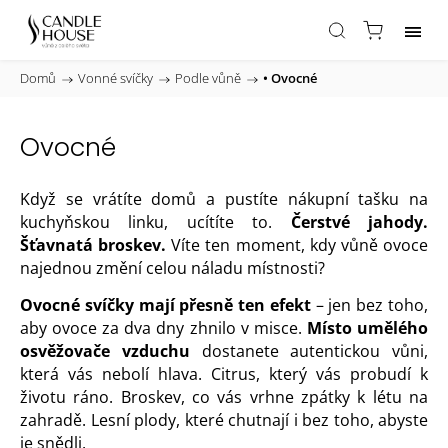
Domů
/
Vonné svíčky
/
Podle vůně
/
• Ovocné
Ovocné
Když se vrátíte domů a pustíte nákupní tašku na
kuchyňskou linku, ucítíte to.
Čerstvé jahody.
Šťavnatá broskev.
Víte ten moment, kdy vůně ovoce
najednou změní celou náladu místnosti?
Ovocné svíčky mají přesně ten efekt
– jen bez toho,
aby ovoce za dva dny zhnilo v misce.
Místo umělého
osvěžovače vzduchu
dostanete autentickou vůni,
která vás nebolí hlava. Citrus, který vás probudí k
životu ráno. Broskev, co vás vrhne zpátky k létu na
zahradě. Lesní plody, které chutnají i bez toho, abyste
je snědli.