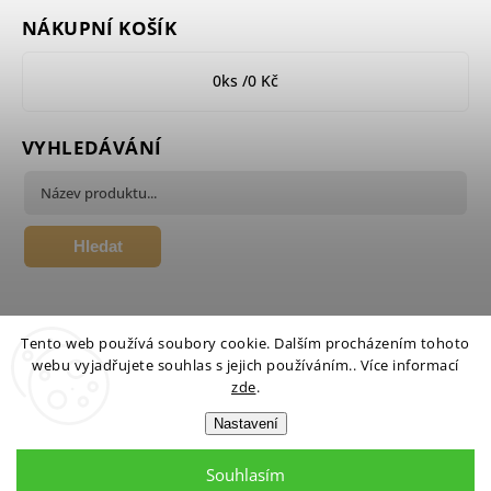
NÁKUPNÍ KOŠÍK
0
ks /
0 Kč
VYHLEDÁVÁNÍ
Hledat
Tento web používá soubory cookie. Dalším procházením tohoto
webu vyjadřujete souhlas s jejich používáním.. Více informací
zde
.
Nastavení
Copyright 2026
Candlehouse.cz
. Všechna práva vyhrazena.
Upravit nastavení cookies
Souhlasím