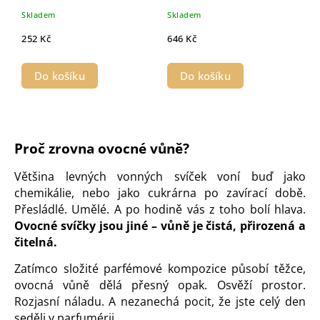
Skladem
Skladem
252 Kč
646 Kč
Do košíku
Do košíku
Proč zrovna ovocné vůně?
Většina levných vonných svíček voní buď jako
chemikálie, nebo jako cukrárna po zavírací době.
Přesládlé. Umělé. A po hodině vás z toho bolí hlava.
Ovocné svíčky jsou jiné – vůně je čistá, přirozená a
čitelná.
Zatímco složité parfémové kompozice působí těžce,
ovocná vůně dělá přesný opak. Osvěží prostor.
Rozjasní náladu. A nezanechá pocit, že jste celý den
seděli v parfumérii.