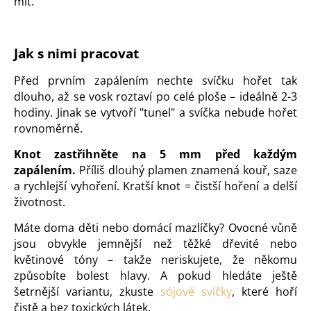
mít.
Jak s nimi pracovat
Před prvním zapálením nechte svíčku hořet tak
dlouho, až se vosk roztaví po celé ploše – ideálně 2-3
hodiny. Jinak se vytvoří "tunel" a svíčka nebude hořet
rovnoměrně.
Knot zastřihněte na 5 mm před každým
zapálením.
Příliš dlouhý plamen znamená kouř, saze
a rychlejší vyhoření. Kratší knot = čistší hoření a delší
životnost.
Máte doma děti nebo domácí mazlíčky? Ovocné vůně
jsou obvykle jemnější než těžké dřevité nebo
květinové tóny – takže neriskujete, že někomu
způsobíte bolest hlavy. A pokud hledáte ještě
šetrnější variantu, zkuste
sójové svíčky
, které hoří
čistě a bez toxických látek.