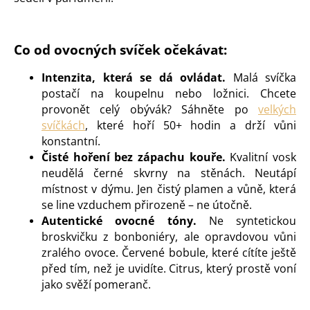
Co od ovocných svíček očekávat:
Intenzita, která se dá ovládat.
Malá svíčka
postačí na koupelnu nebo ložnici. Chcete
provonět celý obývák? Sáhněte po
velkých
svíčkách
, které hoří 50+ hodin a drží vůni
konstantní.
Čisté hoření bez zápachu kouře.
Kvalitní vosk
neudělá černé skvrny na stěnách. Neutápí
místnost v dýmu. Jen čistý plamen a vůně, která
se line vzduchem přirozeně – ne útočně.
Autentické ovocné tóny.
Ne syntetickou
broskvičku z bonboniéry, ale opravdovou vůni
zralého ovoce. Červené bobule, které cítíte ještě
před tím, než je uvidíte. Citrus, který prostě voní
jako svěží pomeranč.