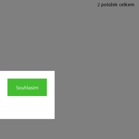
2
položek celkem
Souhlasím
Sunny