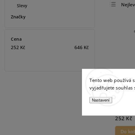
Nejlev
Slevy
Nejdra
Značky
Abece
Cena
252
Kč
646
Kč
Tento web používá 
vyjadřujete souhlas 
Vonná sv
Nastavení
250g
Skladem
252 Kč
Do koš