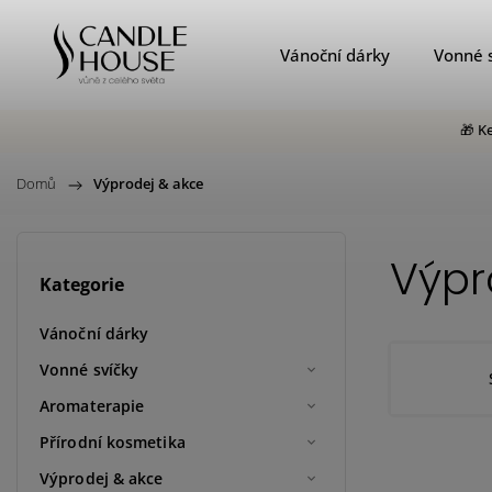
Vánoční dárky
Vonné 
🎁 K
Domů
/
Výprodej & akce
Výpr
Kategorie
Vánoční dárky
Vonné svíčky
Aromaterapie
Přírodní kosmetika
Výprodej & akce