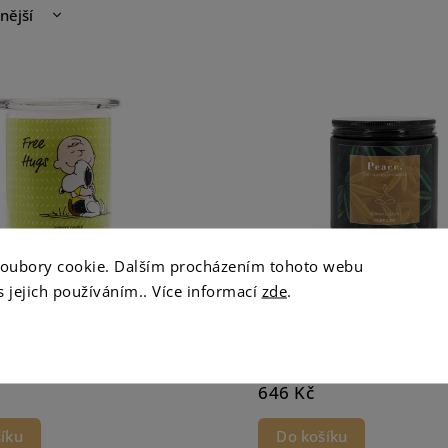
nější
žší
dně
soubory cookie. Dalším procházením tohoto webu
s jejich používáním.. Více informací
zde
.
íčka Peanuts Free Hugs -
CBD Sójová svíčka Peace. 
Lemon - 350g
Skladem
646 Kč
íku
Do košíku