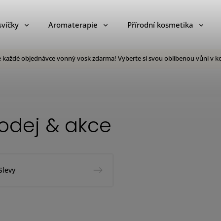
svíčky
Aromaterapie
Přírodní kosmetika
e každé objednávce vonný vosk zdarma! Vyberte si svou oblíbenou vůni v ko
odej & akce
Slevy