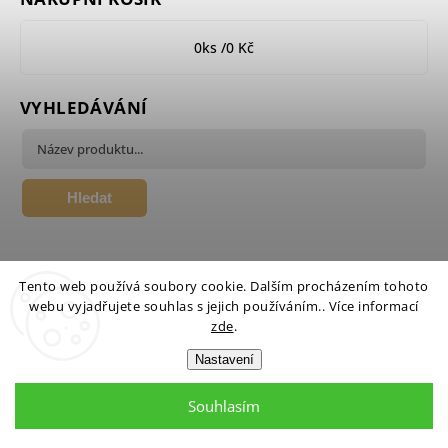
0
ks /
0 Kč
VYHLEDÁVÁNÍ
Hledat
Tento web používá soubory cookie. Dalším procházením tohoto
webu vyjadřujete souhlas s jejich používáním.. Více informací
zde
.
Nastavení
Copyright 2026
Candlehouse.cz
. Všechna práva vyhrazena.
Upravit nastavení cookies
Souhlasím
Design by
Systedo Marketing