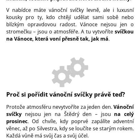
V nabídce máte vánoční svíčky levně, ale i luxusní
kousky pro ty, kdo chtějí udělat sami sobě nebo
blízkým opravdovou radost. Vánoce nejsou jen o
stromečku – jsou o atmosféře. A tu vytvoříte
svíčkou
na Vánoce, která voní přesně tak, jak má
.
Proč si pořídit vánoční svíčky právě teď?
Protože atmosféru nevytvoříte za jeden den.
Vánoční
svíčky
nejsou jen na Štědrý den – jsou
na celý
prosinec
. Od chvíle, kdy poprvé zapálíte adventní
věnec, až po Silvestra, kdy se loučíte se starým rokem.
Každá vůně má svůj čas a svůj účel.