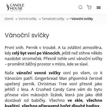
Domů
/
Vonné svíčky
/
Tematické svíčky
/
• Vánoční svíčky
Vánoční svíčky
První sníh. Perník v troubě. A ta zvláštní atmosféra,
kdy
celý byt voní po Vánocích
, ještě než stihne někdo
nazdobit stromeček. Přesně tohle umí vánoční svíčky
– proměnit běžný prostor v místo, kde se slaví.
Naše
vánoční vonné svíčky
voní po všem, co k
Vánocům patří. Gingerbread Man připomíná čerstvě
upečený perník. Christmas Tree voní přesně jako
jehličí z lesa. A Crushed Candy Cane vám do bytu
přinese vůni mátových lízátek, která jste jako dítě
dostávali od babičky. Všechno
ve skle, všechno
kvalitní, všechno připravené hořet dlouhé hodiny
.