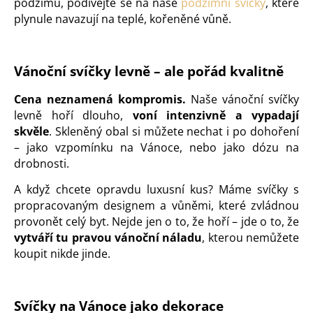
podzimu, podívejte se na naše
podzimní svíčky
, které
plynule navazují na teplé, kořeněné vůně.
Vánoční svíčky levně – ale pořád kvalitně
Cena neznamená kompromis.
Naše vánoční svíčky
levně hoří dlouho,
voní intenzivně a vypadají
skvěle
. Skleněný obal si můžete nechat i po dohoření
– jako vzpomínku na Vánoce, nebo jako dózu na
drobnosti.
A když chcete opravdu luxusní kus? Máme svíčky s
propracovaným designem a vůněmi, které zvládnou
provonět celý byt. Nejde jen o to, že hoří – jde o to, že
vytváří tu pravou vánoční náladu
, kterou nemůžete
koupit nikde jinde.
Svíčky na Vánoce jako dekorace