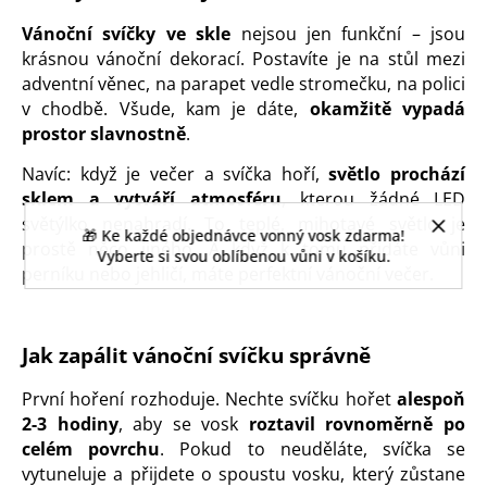
Vánoční svíčky ve skle
nejsou jen funkční – jsou
krásnou vánoční dekorací. Postavíte je na stůl mezi
adventní věnec, na parapet vedle stromečku, na polici
v chodbě. Všude, kam je dáte,
okamžitě vypadá
prostor slavnostně
.
Navíc: když je večer a svíčka hoří,
světlo prochází
sklem a vytváří atmosféru
, kterou žádné LED
světýlko nenahradí. To teplé, mihotavé světlo je
🎁 Ke každé objednávce vonný vosk zdarma!
prostě něco jiného. A když k tomu přidáte vůni
Vyberte si svou oblíbenou vůni v košíku.
perníku nebo jehličí, máte perfektní vánoční večer.
Jak zapálit vánoční svíčku správně
První hoření rozhoduje. Nechte svíčku hořet
alespoň
2-3 hodiny
, aby se vosk
roztavil rovnoměrně po
celém povrchu
. Pokud to neuděláte, svíčka se
vytuneluje a přijdete o spoustu vosku, který zůstane