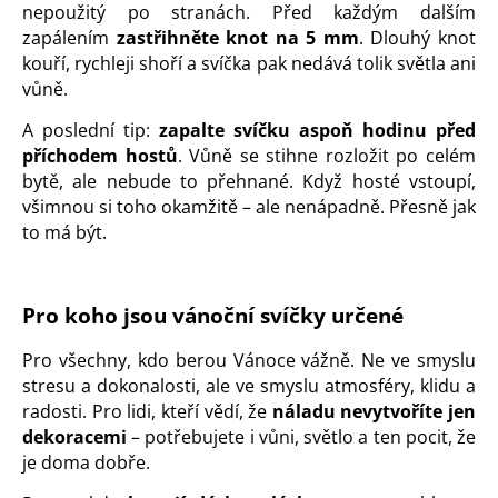
nepoužitý po stranách.
Před každým dalším
zapálením
zastřihněte knot na 5 mm
. Dlouhý knot
kouří, rychleji shoří a svíčka pak nedává tolik světla ani
vůně.
A poslední tip:
zapalte svíčku aspoň hodinu před
příchodem hostů
. Vůně se stihne rozložit po celém
bytě, ale nebude to přehnané. Když hosté vstoupí,
všimnou si toho okamžitě – ale nenápadně. Přesně jak
to má být.
Pro koho jsou vánoční svíčky určené
Pro všechny, kdo berou Vánoce vážně. Ne ve smyslu
stresu a dokonalosti, ale ve smyslu atmosféry, klidu a
radosti. Pro lidi, kteří vědí, že
náladu nevytvoříte jen
dekoracemi
– potřebujete i vůni, světlo a ten pocit, že
je doma dobře.