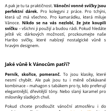
A pak je tu ta praktičnost.
Vánoční vonné svíčky jsou
perfektní dárek.
Pro kolegyni z práce. Pro tchýni,
která už má všechno. Pro kamarádku, která miluje
Vánoce.
Nikdo se na vás nezlobí, že jste koupili
svíčku
– všichni ji použijí a budou rádi. Pokud hledáte
ještě víc dárkových možností, prozkoumejte naše
Haribo svíčky
, které nabízejí nostalgické vůně s
hravým designem.
Jaké vůně k Vánocům patří?
Perník, skořice, pomeranč.
To jsou klasiky, které
nesmí chybět. Ale pak jsou tu i méně očekávané
kombinace – mahagon s tabákem pro ty, kdo preferují
elegantnější, dřevitější tóny. Nebo slaný karamel pro
milovníky sladkých chvil.
Pokud chcete prodloužit vánoční atmosféru i do