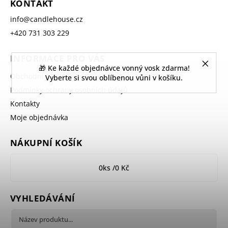
KONTAKT
info
@
candlehouse.cz
+420 731 303 229
INFORMACE PRO VÁS
🎁 Ke každé objednávce vonný vosk zdarma!
Obchodní podmínky
Vyberte si svou oblíbenou vůni v košíku.
Podmínky ochrany osobních údajů
Kontakty
Moje objednávka
NÁKUPNÍ KOŠÍK
0
ks /
0 Kč
VYHLEDÁVÁNÍ